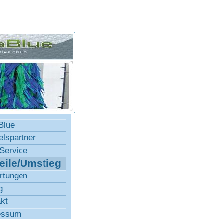
Blue
lspartner
Service
eile/Umstieg
rtungen
g
kt
essum