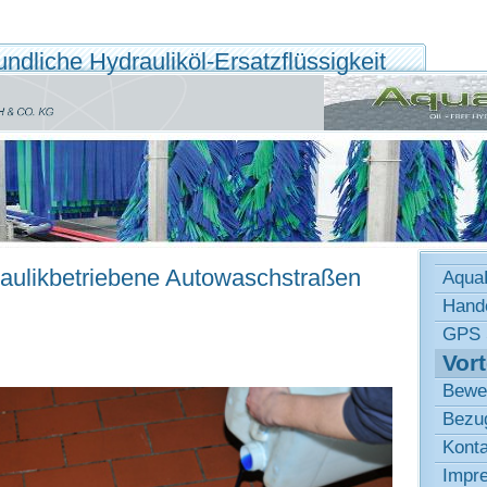
ndliche Hydrauliköl-Ersatzflüssigkeit
ydraulikbetriebene Autowaschstraßen
Aqua
Hande
GPS 
Vort
Bewe
Bezu
Konta
Impr