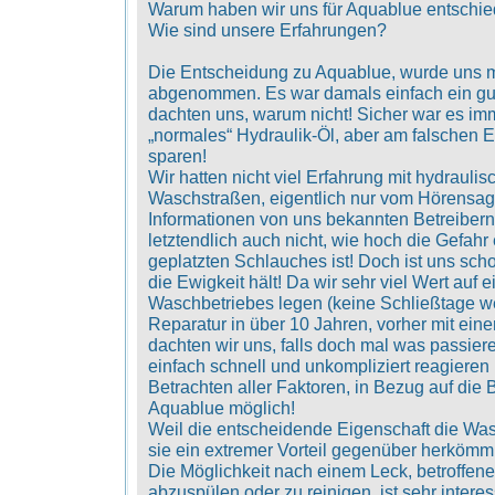
Warum haben wir uns für Aquablue entschi
Wie sind unsere Erfahrungen?
Die Entscheidung zu Aquablue, wurde uns 
abgenommen. Es war damals einfach ein gut
dachten uns, warum nicht! Sicher war es imm
„normales“ Hydraulik-Öl, aber am falschen E
sparen!
Wir hatten nicht viel Erfahrung mit hydrauli
Waschstraßen, eigentlich nur vom Hörensa
Informationen von uns bekannten Betreibern
letztendlich auch nicht, wie hoch die Gefah
geplatzten Schlauches ist! Doch ist uns scho
die Ewigkeit hält! Da wir sehr viel Wert auf 
Waschbetriebes legen (keine Schließtage 
Reparatur in über 10 Jahren, vorher mit eine
dachten wir uns, falls doch mal was passiere
einfach schnell und unkompliziert reagiere
Betrachten aller Faktoren, in Bezug auf die B
Aquablue möglich!
Weil die entscheidende Eigenschaft die Wass
sie ein extremer Vorteil gegenüber herkömm
Die Möglichkeit nach einem Leck, betroffene 
abzuspülen oder zu reinigen, ist sehr interes